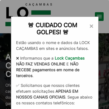
🚨 CUIDADO COM
×
GOLPES! 🚨
Estão usando o nome e dados da LOCK
CAÇAMBAS em sites e anúncios falsos.
ALUGUEL DE
❌ Informamos que a
Lock Caçambas
CAÇAMBAS
NÃO FAZ VENDAS ONLINE
E
NÃO
RECEBE pagamentos em nome de
CADASTRADAS
terceiros
.
Oferecemos soluções completas de aluguel de
✅ Solicitamos que nossos clientes
efetuem solicitações
APENAS EM
caçambas certificadas e a destinação qualificada
NOSSOS CANAIS OFICIAIS
. Segue abaixo
dos resíduos. Com anos de experiência no setor,
os nossos contatos telefônicos:
garantimos confiabilidade, eficiência e preços