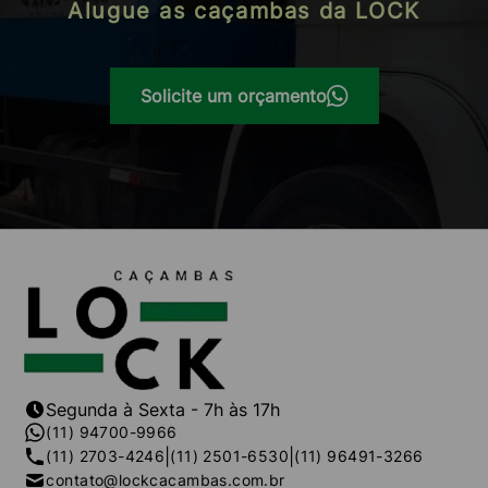
Alugue as caçambas da LOCK
Solicite um orçamento
Segunda à Sexta - 7h às 17h
(11) 94700-9966
|
|
(11) 2703-4246
(11) 2501-6530
(11) 96491-3266
contato@lockcacambas.com.br