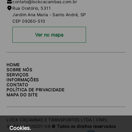
contato@lockcacambas.com.br
Rua Oratório, 5311
Jardim Ana Maria - Santo André, SP
CEP 09260-510
Ver no mapa
HOME
SOBRE NÓS
SERVIÇOS
INFORMAÇÕES
CONTATO
POLÍTICA DE PRIVACIDADE
MAPA DO SITE
LOCK CAÇAMBAS E TRANSPORTES LTDA | CNPJ
32.648.857/0001-09
© Todos os direitos reservados
Cookies.