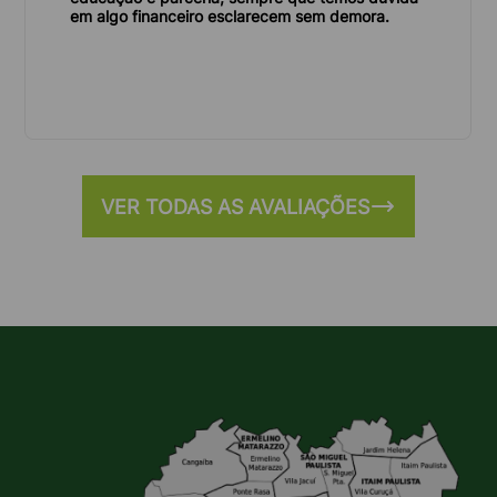
Conformidade com a legislação:
utilizar caçambas
em algo financeiro esclarecem sem demora.
alugadas assegura que a manipulação e o
descarte dos resíduos seja feito de maneira
apropriada, seguindo as normativas ambientais.
2. Eficiência no manejo de resíduos:
VER TODAS AS AVALIAÇÕES
Praticidade:
o
aluguel de caçamba
permite a
remoção fácil e rápida de grandes volumes de
resíduos em obras residenciais e empresariais.
Flexibilidade:
a
Lock Caçambas
oferece serviços
flexíveis, adaptando-se às necessidades
específicas de cada projeto e cliente.
3. Economia:
Custo-efetivo:
comparado a outras formas de