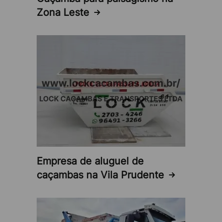
Caçambas
oferece atendimento personalizado a
Zona Leste
projetos de qualquer porte, serviço de entrega e
retirada pontual, equipe profissional e experiente
pronta para ajudar e oferecer orientações
especializadas e compromisso com o descarte
ambientalmente correto de resíduos, cumprindo
todas as regulamentações.
Se está em busca de um serviço de
aluguel de
caçamba
confiável, que atenda a Zona Leste do
Município de São Paulo, incluindo a
Vila Alpina
e
proximidades, entre em contato com a
Lock
Empresa de aluguel de
Caçambas
através de nossos canais de atendimento
e peça seu orçamento!
caçambas na Vila Prudente