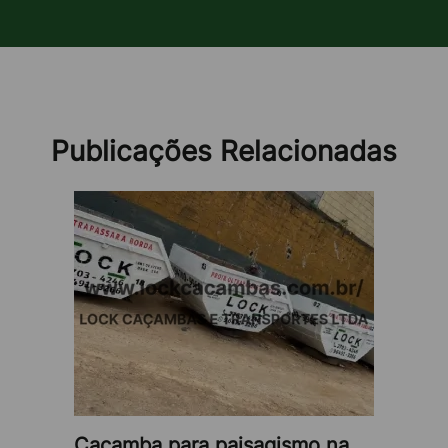
naturais.
4. Projetos de paisagismo:
Remoção de terra e vegetação:
essencial para
projetos que envolvem escavação e redesign de
Publicações Relacionadas
jardins e áreas externas.
Conheça a Lock Caçambas!
A
Lock Caçambas
oferece soluções completas de
aluguel de caçamba
para atender às suas
necessidades de remoção de resíduos. Com anos de
experiência no setor, garantimos confiabilidade,
eficiência e preços competitivos.
Como entendemos a necessidade de agilidade na
Caçamba para paisagismo na
manipulação de resíduos de projetos civis, a
Lock