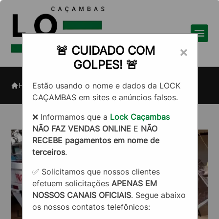
🚨 CUIDADO COM
×
GOLPES! 🚨
Aluguel de caçamba na Vila
Estão usando o nome e dados da LOCK
Home
Informações
Alpina
CAÇAMBAS em sites e anúncios falsos.
❌ Informamos que a
Lock Caçambas
NÃO FAZ VENDAS ONLINE
E
NÃO
RECEBE pagamentos em nome de
terceiros
.
✅ Solicitamos que nossos clientes
efetuem solicitações
APENAS EM
NOSSOS CANAIS OFICIAIS
. Segue abaixo
os nossos contatos telefônicos: