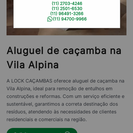
(11) 2703-4246
(11) 2501-6530
(11) 96491-3266
(11) 94700-9966
Aluguel de caçamba na
Vila Alpina
A LOCK CAÇAMBAS oferece aluguel de caçamba na
Vila Alpina, ideal para remoção de entulhos em
construções e reformas. Com um serviço eficiente e
sustentável, garantimos a correta destinação dos
resíduos, atendendo às necessidades de clientes
residenciais e comerciais na região.