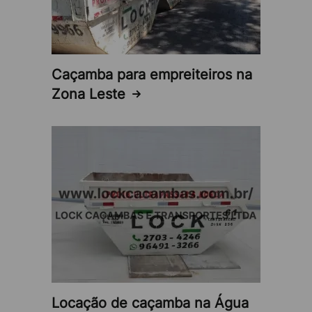
reduzindo o estresse e a ansiedade.
Serviço profissional e qualificado:
A Lock
Caçambas oferece um serviço profissional e de
Caçamba para empreiteiros na
alta qualidade, com equipe experiente e
Zona Leste
equipamentos adequados para atender às
necessidades específicas de cada cliente.
Conheça a Lock Caçambas
A Lock Caçambas realiza o aluguel de caçamba na
Vila Bela e em diversas outras regiões. Oferecendo
soluções completas para atender às suas
necessidades de remoção de resíduos.
Para maiores informações sobre como funciona o
aluguel de caçamba na Vila Bela da Lock Caçambas,
Locação de caçamba na Água