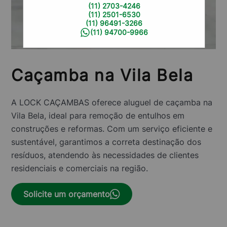
(11) 2703-4246
(11) 2501-6530
(11) 96491-3266
(11) 94700-9966
Caçamba na Vila Bela
A LOCK CAÇAMBAS oferece aluguel de caçamba na
Vila Bela, ideal para remoção de entulhos em
construções e reformas. Com um serviço eficiente e
sustentável, garantimos a correta destinação dos
resíduos, atendendo às necessidades de clientes
residenciais e comerciais na região.
Solicite um orçamento