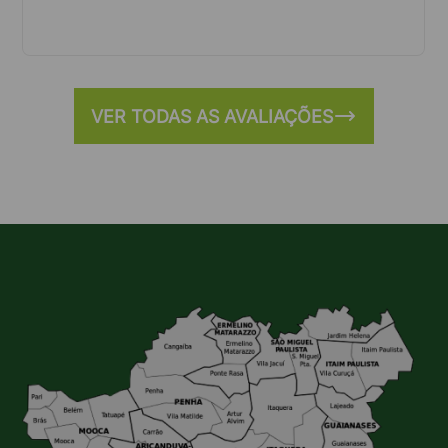
Modelos de caçambas
Existem diversos tipos de caçambas disponíveis
para aluguel na Vila Bela, cada uma com
características específicas para atender às
VER TODAS AS AVALIAÇÕES
diferentes necessidades de descarte.
Caçamba de entulho:
Ideal para descartar restos
de construção, demolição e reforma, como tijolos,
concreto, madeiras, telhas, entre outros.
Caçamba de recicláveis:
Específica para o
descarte de materiais recicláveis, como papel,
plástico, vidro e metal.
Caçamba verde:
Destinada ao descarte de podas
de árvores e outros resíduos verdes.
Tamanho das caçambas