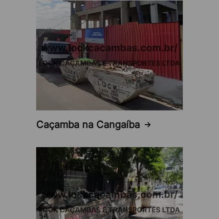
Retorno do investimento:
O investimento no
aluguel de caçamba na Vila Bela se torna
vantajoso quando se considera os benefícios em
termos de otimização logística, segurança,
sustentabilidade e economia.
Solução completa e gerenciada:
A Lock Caçambas
assume a responsabilidade por todo o processo,
desde a entrega da caçamba até a coleta e
Caçamba na Cangaíba
descarte final dos entulhos, proporcionando
tranquilidade ao cliente.
Maior foco nas atividades estratégicas:
O aluguel
de caçamba na Vila Bela permite que o cliente se
concentre nas tarefas principais do projeto, sem
se preocupar com o descarte de entulhos,