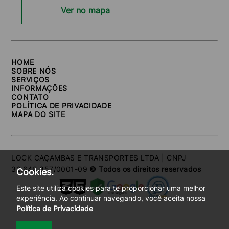
Ver no mapa
HOME
SOBRE NÓS
SERVIÇOS
INFORMAÇÕES
CONTATO
POLÍTICA DE PRIVACIDADE
MAPA DO SITE
LOCK CAÇAMBAS E TRANSPORTES LTDA | CNPJ
32.648.857/0001-09
© Todos os direitos reservados
Cookies.
Este site utiliza cookies para te proporcionar uma melhor
experiência. Ao continuar navegando, você aceita nossa
Política de Privacidade