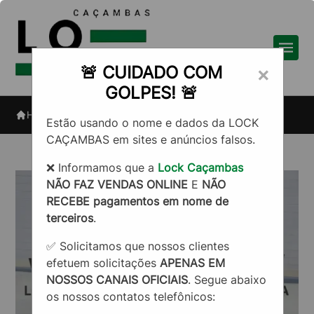
🚨 CUIDADO COM
×
GOLPES! 🚨
Home
Informações
Caçamba na Vila Bela
Estão usando o nome e dados da LOCK
CAÇAMBAS em sites e anúncios falsos.
❌ Informamos que a
Lock Caçambas
NÃO FAZ VENDAS ONLINE
E
NÃO
RECEBE pagamentos em nome de
terceiros
.
✅ Solicitamos que nossos clientes
efetuem solicitações
APENAS EM
NOSSOS CANAIS OFICIAIS
. Segue abaixo
os nossos contatos telefônicos: