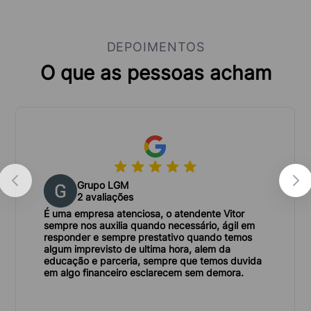
transparentes e competitivos, com condições de
pagamento flexíveis para atender às suas
DEPOIMENTOS
necessidades.
O que as pessoas acham
Licenciamento e responsabilidade:
Somos uma
empresa licenciada e comprometida com o
descarte correto dos entulhos em aterros
autorizados, garantindo a preservação do meio
ambiente.
Grupo LGM
Agilidade e praticidade:
Com a Lock Caçambas,
2 avaliações
você não precisa se preocupar com o transporte e
É uma empresa atenciosa, o atendente Vitor
sempre nos auxilia quando necessário, ágil em
descarte dos entulhos. Agilizamos o processo e
responder e sempre prestativo quando temos
algum imprevisto de ultima hora, alem da
proporcionamos mais praticidade e tranquilidade
educação e parceria, sempre que temos duvida
em algo financeiro esclarecem sem demora.
para você.