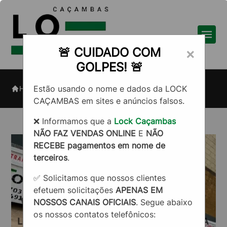
🚨 CUIDADO COM
×
GOLPES! 🚨
Caçamba para empresas na
Estão usando o nome e dados da LOCK
Home
Informações
Zona Leste
CAÇAMBAS em sites e anúncios falsos.
❌ Informamos que a
Lock Caçambas
NÃO FAZ VENDAS ONLINE
E
NÃO
RECEBE pagamentos em nome de
terceiros
.
✅ Solicitamos que nossos clientes
efetuem solicitações
APENAS EM
NOSSOS CANAIS OFICIAIS
. Segue abaixo
os nossos contatos telefônicos: