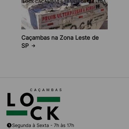
Conheça a Lock Caçambas
A Lock Caçambas realiza o aluguel de caçamba
para empresas na Zona Leste e em diversas outras
Caçambas na Zona Leste de
regiões. Oferecendo soluções completas para
SP
atender às suas necessidades de remoção de
resíduos.
Para maiores informações sobre como funciona o
aluguel de caçamba para empresas na Zona Leste
da Lock Caçambas, entre em contato conosco
através dos nossos canais de atendimento.
Segunda à Sexta - 7h às 17h