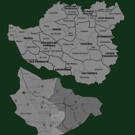
concreto, madeiras, telhas, entre outros.
Caçamba de recicláveis:
Específica para o
descarte de materiais recicláveis, como papel,
plástico, vidro e metal.
Caçamba verde:
Destinada ao descarte de podas
de árvores e outros resíduos verdes.
Tamanho das caçambas
As caçambas da Lock Caçambas na Zona Leste são
oferecidas em diversos tamanhos, para atender às
diferentes demandas de descarte.
3m³:
Ideal para pequenas reformas.
5m³:
Tamanho padrão, adequado para reformas
de médio porte e descartes de podas de árvores.
7m³:
Recomendada para grandes reformas,