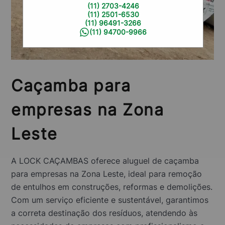
(11) 2703-4246
(11) 2501-6530
(11) 96491-3266
(11) 94700-9966
Caçamba para
empresas na Zona
Leste
A LOCK CAÇAMBAS oferece aluguel de caçamba
para empresas na Zona Leste, ideal para remoção
de entulhos em construções, reformas e demolições.
Com um serviço eficiente e sustentável, garantimos
a correta destinação dos resíduos, atendendo às