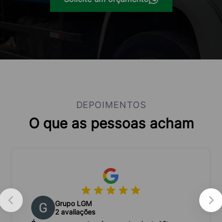
da caçamba ideal, esclarecer dúvidas e oferecer
um atendimento personalizado, garantindo que
você tenha a melhor experiência possível.
Logística eficiente:
Asseguramos a entrega rápida
e segura da caçamba no local desejado, com frota
própria e equipe especializada na operação.
Preços competitivos:
Oferecemos orçamentos
DEPOIMENTOS
transparentes e competitivos, com condições de
O que as pessoas acham
pagamento flexíveis para atender às suas
necessidades.
Licenciamento e responsabilidade:
Somos uma
empresa licenciada e comprometida com o
descarte correto dos entulhos em aterros
Grupo LGM
autorizados, garantindo a preservação do meio
2 avaliações