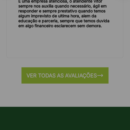
É uma empresa atenciosa, o atendente Vitor
ambiente.
sempre nos auxilia quando necessário, ágil em
responder e sempre prestativo quando temos
Agilidade e praticidade:
Com a Lock Caçambas,
algum imprevisto de ultima hora, alem da
você não precisa se preocupar com o transporte e
educação e parceria, sempre que temos duvida
em algo financeiro esclarecem sem demora.
descarte dos entulhos. Agilizamos o processo e
proporcionamos mais praticidade e tranquilidade
para você.
Modelos de caçambas
VER TODAS AS AVALIAÇÕES
Existem diversos tipos de caçambas disponíveis
para alugar na Zona Leste, cada uma com
características específicas para atender às
diferentes necessidades de descarte.
Caçamba de entulho:
Ideal para descartar restos
de construção, demolição e reforma, como tijolos,