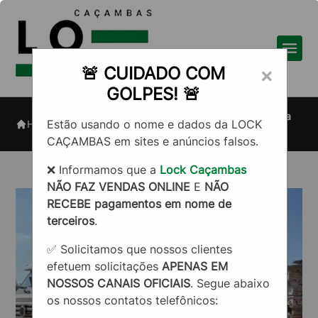
🚨 CUIDADO COM
×
GOLPES! 🚨
Caçamba para construtoras na
Estão usando o nome e dados da LOCK
Home
Informações
Zona Leste
CAÇAMBAS em sites e anúncios falsos.
❌ Informamos que a
Lock Caçambas
NÃO FAZ VENDAS ONLINE
E
NÃO
RECEBE pagamentos em nome de
terceiros
.
✅ Solicitamos que nossos clientes
efetuem solicitações
APENAS EM
NOSSOS CANAIS OFICIAIS
. Segue abaixo
os nossos contatos telefônicos: