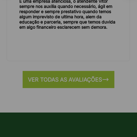
É uma empresa atenciosa, o atendente Vitor
ambiente.
sempre nos auxilia quando necessário, ágil em
responder e sempre prestativo quando temos
Agilidade e praticidade:
Com a Lock Caçambas,
algum imprevisto de ultima hora, alem da
você não precisa se preocupar com o transporte e
educação e parceria, sempre que temos duvida
em algo financeiro esclarecem sem demora.
descarte dos entulhos. Agilizamos o processo e
proporcionamos mais praticidade e tranquilidade
para você.
Modelos de caçambas
VER TODAS AS AVALIAÇÕES
Existem diversos tipos de caçambas disponíveis
para alugar na Zona Leste, cada uma com
características específicas para atender às
diferentes necessidades de descarte.
Caçamba de entulho:
Ideal para descartar restos
de construção, demolição e reforma, como tijolos,