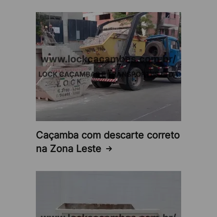
segurança, sustentabilidade e economia.
Solução completa e gerenciada:
A Lock Caçambas
assume a responsabilidade por todo o processo,
desde a entrega da caçamba até a coleta e
descarte final dos entulhos, proporcionando
tranquilidade ao cliente.
Maior foco nas atividades estratégicas:
O aluguel
de caçamba para construtoras na Zona Leste
permite que o cliente se concentre nas tarefas
Caçamba com descarte correto
na Zona Leste
principais do projeto, sem se preocupar com o
descarte de entulhos, reduzindo o estresse e a
ansiedade.
Serviço profissional e qualificado:
A Lock
Caçambas oferece um serviço profissional e de