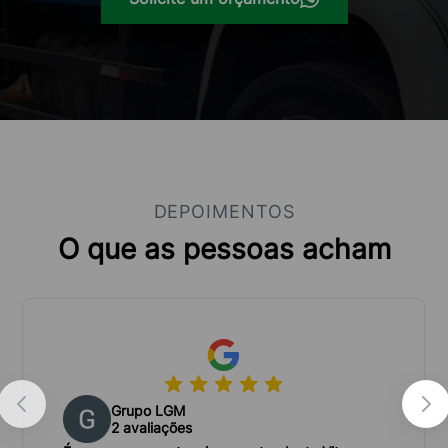
da caçamba ideal, esclarecer dúvidas e oferecer
um atendimento personalizado, garantindo que
você tenha a melhor experiência possível.
Logística eficiente:
Asseguramos a entrega rápida
e segura da caçamba no local desejado, com frota
própria e equipe especializada na operação.
Preços competitivos:
Oferecemos orçamentos
DEPOIMENTOS
transparentes e competitivos, com condições de
O que as pessoas acham
pagamento flexíveis para atender às suas
necessidades.
Licenciamento e responsabilidade:
Somos uma
empresa licenciada e comprometida com o
descarte correto dos entulhos em aterros
Grupo LGM
autorizados, garantindo a preservação do meio
2 avaliações