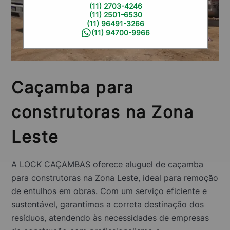
(11) 2703-4246
(11) 2501-6530
(11) 96491-3266
(11) 94700-9966
Caçamba para
construtoras na Zona
Leste
A LOCK CAÇAMBAS oferece aluguel de caçamba
para construtoras na Zona Leste, ideal para remoção
de entulhos em obras. Com um serviço eficiente e
sustentável, garantimos a correta destinação dos
resíduos, atendendo às necessidades de empresas