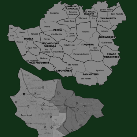
concreto, madeiras, telhas, entre outros.
Caçamba de recicláveis:
Específica para o
descarte de materiais recicláveis, como papel,
plástico, vidro e metal.
Caçamba verde:
Destinada ao descarte de podas
de árvores e outros resíduos verdes.
Tamanho das caçambas
As caçambas da Lock Caçambas na Zona Leste são
oferecidas em diversos tamanhos, para atender às
diferentes demandas de descarte.
3m³:
Ideal para pequenas reformas.
5m³:
Tamanho padrão, adequado para reformas
de médio porte e descartes de podas de árvores.
7m³:
Recomendada para grandes reformas,