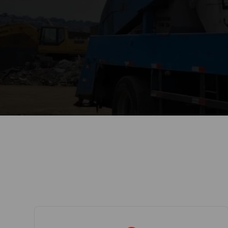
processo ocorra sem problemas. Além disso, a L
descarte de resíduos, contribuindo para um ambi
2. Compromisso com a Pontua
A pontualidade é crucial em projetos de construç
garante a entrega e retirada das caçambas exata
rigoroso controle de cronogramas e uma logístic
Além disso, a Lock Caçambas utiliza tecnologias
proporcionando tranquilidade e confiança aos se
confiável e eficiente para a gestão de resíduos e
3. Equipe Qualificada
A
empresa de aluguel de caçambas
Lock Caçambas
rigoroso e constante atualização nas regulament
Vila Prudente
. Nosso serviço é eficiente, seguro 