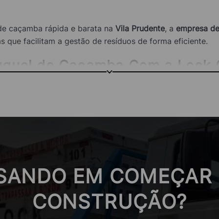
 de caçamba rápida e barata na
Vila Prudente
, a
empresa de
 que facilitam a gestão de resíduos de forma eficiente.
Aluguel de Caçamba Com a Lock
 de caçambas
Lock Caçambas, você obtém acesso a uma ga
íduos. A empresa assegura pontualidade e oferece preços
tresse.
caçamba, a Lock Caçambas adapta seus serviços para cada 
SANDO EM COMEÇAR
s comerciais. A equipe está sempre pronta para fornecer 
CONSTRUÇÃO?
, horários flexíveis de entrega e retirada, e suporte técn