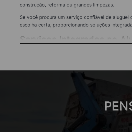
construção, reforma ou grandes limpezas.
Se você procura um serviço confiável de aluguel
escolha certa, proporcionando soluções integradas
Serviços Integrados no 
Ao escolher o aluguel com a
empresa de aluguel
atender todas as necessidades de remoção de res
rápida e barata um processo simples e livre de es
1. Atendimento Customizado
Cada projeto é único, e por isso, no aluguel de 
PEN
pequenas reformas residenciais até grandes obra
necessidades específicas do seu projeto.
Isso inclui a escolha do tipo e tamanho da caçamba