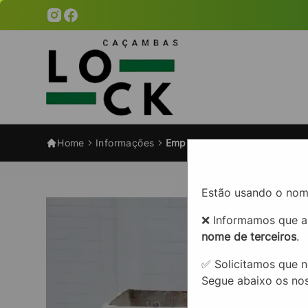
Home
Informações
Empresa de aluguel de caçam
Estão usando o nom
❌ Informamos que 
nome de terceiros
.
✅ Solicitamos que n
Segue abaixo os nos