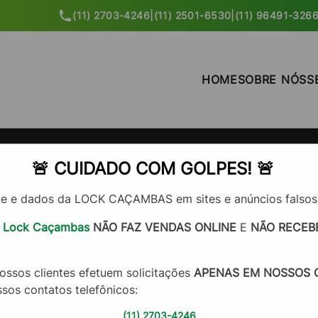
(11) 2703-4246
|
(11) 2501-6530
|
(11) 96491-326
HOME
SOBRE NÓS
S
bas na Vila Prudente
🚨 CUIDADO COM GOLPES! 🚨
e e dados da LOCK CAÇAMBAS em sites e anúncios falsos
Empresa de a
a
Lock Caçambas
NÃO FAZ VENDAS ONLINE
E
NÃO RECEBE
na Vila Prude
ossos clientes efetuem solicitações
APENAS EM NOSSOS C
A LOCK CAÇAMBAS é uma empr
sos contatos telefônicos:
ideal para remoção de entul
(11) 2703-4246