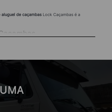
 aluguel de caçambas
Lock Caçambas é a
 Caçambas
ma completa de serviços adaptados para
 competitivos, tornando o aluguel de caçamba
cliente na
Vila Prudente,
atendendo desde
 UMA
soluções personalizadas que atendam às
ico especializado para garantir que todo o