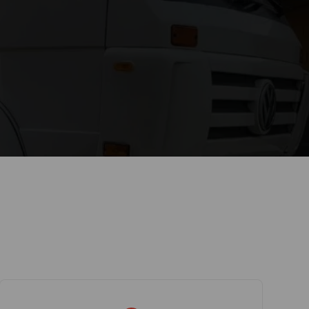
ecendo orientação sobre a correta separação e
presa de aluguel de caçambas
Lock Caçambas
ojeto e eliminando atrasos e stress. Com um
jeto nos trilhos.
 o status das caçambas em tempo real,
 rápido e barato, mas também uma solução
riente no manejo de resíduos. Com treinamento
precisas sobre a escolha e uso das caçambas na
tais.