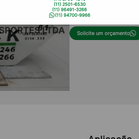
um serviço eficiente e susten
(11) 2501-6530
resíduos, atendendo às neces
(11) 96491-3266
(11) 94700-9966
profissionalismo e responsabi
Solicite um orçamento