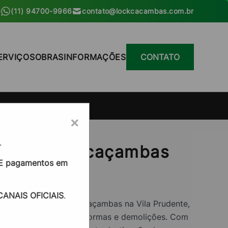
6
(11) 94700-9966
contato@lockcacambas.com.br
ERVIÇOS
OBRAS
INFORMAÇÕES
CONTATO
×
.
luguel de caçambas
 pagamentos em
nte
ANAIS OFICIAIS
.
esa de aluguel de caçambas na Vila Prudente,
hos em construções, reformas e demolições. Com