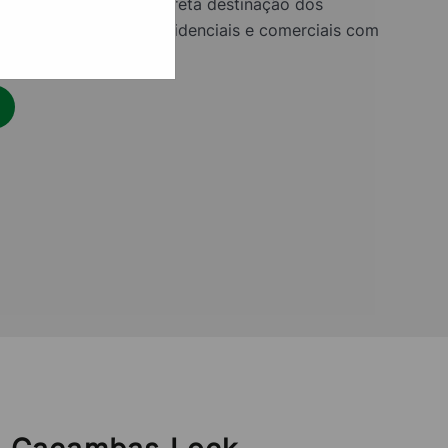
tável, garantimos a correta destinação dos
sidades de clientes residenciais e comerciais com
lidade.